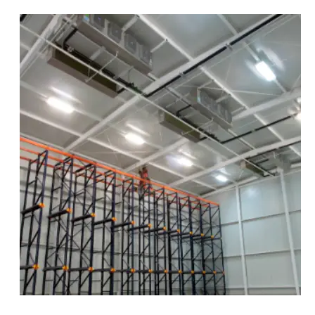
SERVICIOS-USA
Layout de Anteproyecto
Diseño de Cuartos Frios
Diseño de Áreas de Proceso de Alimentos
Diseño de Plantas Grado Alimenticio
GALERÍA
Galería Refrigeración Industrial
Galería Obra CIvil
Galería Obra Estructural
Galería Obra Eléctrica
Galería Diseño e Ingenierías
Galería de Proyecto Ejecutivo