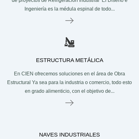
de proyectos de Refrigeración Industrial El Diseño e
NOSOTROS
Ingeniería es la médula espinal de todo...
Le
Contacto
Currículum
Bolsa de Trabajo
BLOG
ESTRUCTURA METÁLICA
Blog de refrigeración
En CIEN ofrecemos soluciones en el área de Obra
Videos
Estructural Ya sea para la industria o comercio, todo esto
en grado alimenticio, con el objetivo de...
COTIZADOR
Le
NAVES INDUSTRIALES