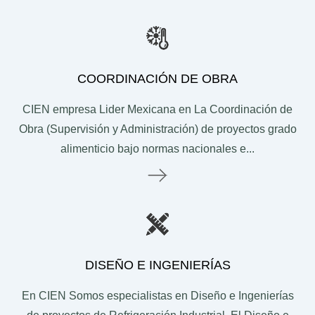
SERVICIOS-USA
Layout de Anteproyecto
COORDINACIÓN DE OBRA
Diseño de Cuartos Frios
Diseño de Áreas de Proceso de Alimentos
CIEN empresa Lider Mexicana en La Coordinación de
Diseño de Plantas Grado Alimenticio
Obra (Supervisión y Administración) de proyectos grado
alimenticio bajo normas nacionales e...
GALERÍA
Le
Galería Refrigeración Industrial
Galería Obra CIvil
Galería Obra Estructural
Galería Obra Eléctrica
DISEÑO E INGENIERÍAS
Galería Diseño e Ingenierías
En CIEN Somos especialistas en Diseño e Ingenierías
Galería de Proyecto Ejecutivo