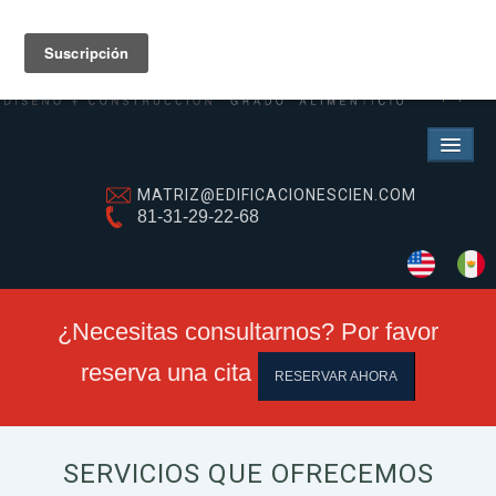
MATRIZ@EDIFICACIONESCIEN.COM
81-31-29-22-68
SERVICIOS
Refrigeración industrial
Obra civil
¿Necesitas consultarnos? Por favor
Obra estructural
Obra eléctrica
reserva una cita
RESERVAR AHORA
Diseño e ingenierías
Coordinación de Obra
Proyecto Ejecutivo
SERVICIOS QUE OFRECEMOS
Naves Industriales